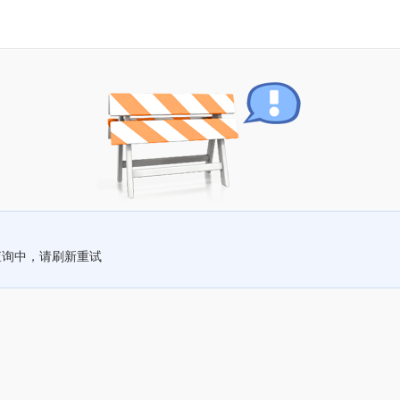
查询中，请刷新重试